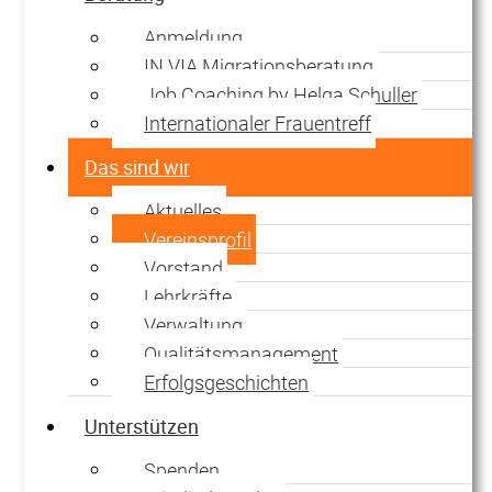
Anmeldung
IN VIA Migrationsberatung
Job Coaching by Helga Schuller
Internationaler Frauentreff
Das sind wir
Aktuelles
Copyright © 2026 DZIF - Dorfener Zentrum für Integration
Vereinsprofil
und Familie e.V.. Alle Rechte vorbehalten.
Vorstand
Lehrkräfte
Verwaltung
Qualitätsmanagement
Erfolgsgeschichten
Unterstützen
Spenden